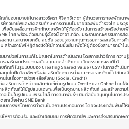
์มอบหมายให้นางสาววริศรา ศิริสุทธิเดชา ผู้อำนวยการกองพัฒนาพฤ
การฝึกวิชาชีพและส่งเสริมทักษะการตามนโนยายของพันตำรวจโท ประวุธ วง
ื่อขับเคลื่อนการฝึกทักษะอาชีพให้ผู้ต้องขัง เน้นการสร้างเครือข่ายเพ
 SME ไทย พร้อมด้วยนายรุ่งโรจน์ อาชาเทวัญ ประธานคณะกรรมการส่ง
ลงทุน และนายเอกชัย สุขชัย รองประธานคณะกรรมการส่งเสริมการค้าก
น สร้างอาชีพให้ผู้ต้องขังให้มีความยั่งยืน เพื่อให้ผู้ต้องขังสามารถ
ตกรรมมาช่วยในการแก้ไขปัญหาในการดำเนินงาน โดยการนำวิธีการ ความร
รงการขอรับงบประมาณสนับสนุนจากสำนักงานนวัตกรรมแห่งชาติได้
าชทัณฑ์ ในรูปแบบของ Creating Shared Value (CSV) ในการดำเนินการฝ
ับสนุนในฝึกวิชาชีพหรือส่งเสริมทักษะการทำงาน กรมราชทัณฑ์ได้ขับเคลื่
านในเรื่องการช่วยเหลือสังคม (Social Credit)
งเสริมการจำหน่ายผลิตภัณฑ์ผ่านรูปแบบ Onsite และ Online โดยใช้เครือ
ผลิตภัณฑ์ให้มีรูปแบบเฉพาะเพื่อเป็นจุดขายผลิตภัณฑ์ และสร้างความ
พ อาจเป็นในรูปแบบแฟรนไชส์ ทางสมาพันธ์ฯ ยินดีสนับสนุนทุนในการประก
ดอกเบี้ยผ่าน SME Bank
ในรูปแบบการพักโทษการทำงานในสถานประกอบการ โดยจะประชาสัมพันธ์ให้ผ
ุมธานีให้การต้อนรับ และเข้าเยี่ยมชม การฝึกวิชาชีพและการส่งเสริมทัก