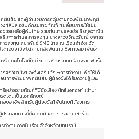
ตินิสัย และผู้อำนวยการกลุ่มงานกองพัฒนาพฤติ
ศ์สีนิล อธิบดีกรมราชทัณฑ์ “เปลี่ยนภาระให้เป็น
ื่อช่วยเหลือผู้พ้นโทษ ร่วมกับนายแสงชัย ธีรกุลวาณิช
เสริมการค้าและการลงทุน นางสาวขวัญวรัชญ์ ชยาธร
ารลงทุน สมาพันธ์ SME ไทย ณ เรือนจำจังหวัด
นำไปประกอบอาชีพได้ภายหลังพ้นโทษ ซึ่งทางสมาพันธ์ฯ
ู้ หรือเทคโนโลยีใหม่ ๆ มาสร้างระบบหรือแพลตฟอร์ม
ึกวิชาชีพและส่งเสริมทักษะการทำงาน เพื่อให้ได้
อนการพัฒนาพฤตินิสัย ผู้ต้องขังได้รับความรู้และ
ข่ายราชทัณฑ์ที่มีชื่อเสียง (Influencer) เข้ามา
โดดเด่นเป็นเอกลักษณ์
อบอาชีพสำหรับผู้ต้องขังที่พ้นโทษที่ต้องการ
ู้ประกอบการที่มีความต้องการแรงงานเข้าร่วม
ษะการทำงานภายในเรือนจำจังหวัดปทุมธานี