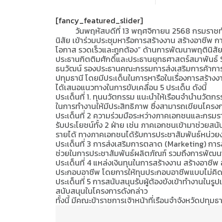
[fancy_featured_slider]
วันพฤหัสบดีที่ 13 พฤศจิกายน 2568 กรมราชทัณฑ
นิสัย เข้าร่วมประชุมหารือการสร้างงาน สร้างอาชีพ 
โอกาส รวดเร็วและถูกต้อง” ด้านการพัฒนาพฤตินิสัย เพ
ประธานกิตติมศักดิ์และประธานยุทธศาสตร์สมาพันธ์
ธนวัฒน์ รองประธานคณะกรรมการส่งเสริมการค้าการ
ปทุมธานี โดยมีประเด็นในการหารือในเรื่องการสร้างงา
ได้เสนอแนวทางในการขับเคลื่อน 5 ประเด็น ดังนี้
ประเด็นที่ 1. ทุนนวัตกรรม แนะนำให้เรือนจำนำนวั
ในการทำงานให้มีประสิทธิภาพ ซึ่งสามารถเขียนโค
ประเด็นที่ 2 ความร่วมมือระหว่างภาคเอกชนและกรมร
รับประโยชน์ทั้ง 2 ฝ่าย เช่น ภาคเอกชนเข้ามาช่วยสน
รายได้ ทางภาคเอกชนได้รับการประชาสัมพันธ์หน่วยง
ประเด็นที่ 3 การส่งเสริมการตลาด (Marketing) การส่
ช่วยในการประชาสัมพันธ์ผลิตภัณฑ์ รวมถึงการพัฒนา
ประเด็นที่ 4 แหล่งเงินทุนในการสร้างงาน สร้างอาชี
ประกอบอาชีพ โดยการให้ทุนประกอบอาชีพแบบไม่คิด
ประเด็นที่ 5 การสนับสนุนรับผู้ต้องขังเข้าทำงาน
สนับสนุนในโครงการดังกล่าว
ทั้งนี้ มีคณะข้าราชการเจ้าหน้าที่เรือนจำจังหวัดปท