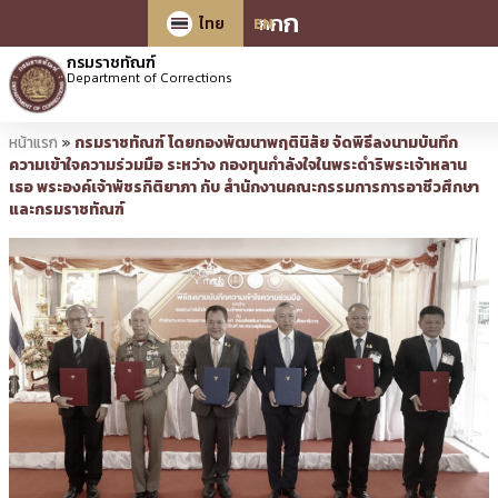
ก
ก
ก
ไทย
EN
กรมราชทัณฑ์
Department of Corrections
หน้าแรก
»
กรมราชทัณฑ์ โดยกองพัฒนาพฤตินิสัย จัดพิธีลงนามบันทึก
ความเข้าใจความร่วมมือ ระหว่าง กองทุนกำลังใจในพระดำริพระเจ้าหลาน
เธอ พระองค์เจ้าพัชรกิติยาภา กับ สำนักงานคณะกรรมการการอาชีวศึกษา
และกรมราชทัณฑ์