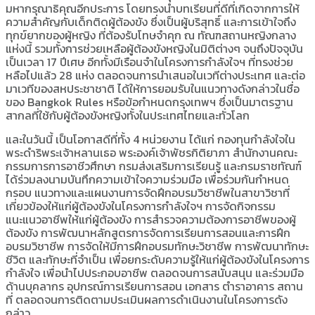
มหากรุณาธิคุณอีกประการ โดยทรงนำบทเรียนที่ดีที่เกิดจากการให้
ความสำคัญกับเด็กติดผู้ต้องขัง ซึ่งเป็นผู้บริสุทธิ์ และการเข้าใจถึง
ทุกข์ยากของผู้หญิง ที่ต้องรับโทษจำคุก ณ ทัณฑสถานหญิงกลาง
แห่งนี้ รวมทั้งการช่วยเหลือผู้ต้องขังหญิงในมิติต่างๆ จนถึงปัจจุบัน
เป็นเวลา 17 ปีเศษ อีกทั้งมีเรือนจำในโครงการกำลังใจฯ ที่ทรงช่วย
หลือไปแล้ว 28 แห่ง ตลอดจนการนำเสนอในเวทีต่างประเทศ และต่อ
มาเวทีของสหประชาชาติ ได้ให้การยอมรับในแนวทางดังกล่าวในชื่อ
ของ Bangkok Rules หรือข้อกำหนดกรุงเทพฯ ซึ่งเป็นมาตรฐาน
สากลที่ใช้กับผู้ต้องขังหญิงทั้งในประเทศไทยและทั่วโลก
และในวันนี้ เป็นโอกาสดีที่ทั้ง 4 หน่วยงาน ได้แก่ กองทุนกำลังใจใน
พระดำริพระเจ้าหลานเธอ พระองค์เจ้าพัชรกิติยาภา สำนักงานคณะ
กรรมการการอาชีวศึกษา กรมส่งเสริมการเรียนรู้ และกรมราชทัณฑ์
ได้ร่วมลงนามบันทึกความเข้าใจความร่วมมือ เพื่อร่วมกันกำหนด
กรอบ แนวทางและแผนงานการจัดฝึกอบรมวิชาชีพในสาขาวิชาที่
เกี่ยวข้องให้แก่ผู้ต้องขังในโครงการกำลังใจฯ การจัดกิจกรรม
แนะแนวอาชีพให้แก่ผู้ต้องขัง การสำรวจความต้องการอาชีพของผู้
ต้องขัง การพัฒนาหลักสูตรการจัดการเรียนการสอนและการฝึก
อบรมวิชาชีพ การจัดให้มีการฝึกอบรมทักษะวิชาชีพ การพัฒนาทักษะ
ชีวิต และทักษะที่จำเป็น เพื่อยกระดับความรู้ให้แก่ผู้ต้องขังในโครงการ
กำลังใจ เพื่อนำไปประกอบอาชีพ ตลอดจนการสนับสนุน และร่วมมือ
ด้านบุคลากร อุปกรณ์การเรียนการสอน เอกสาร ตำราอาคาร สถาน
ที่ ตลอดจนการติดตามประเมินผลการดำเนินงานในโครงการดัง