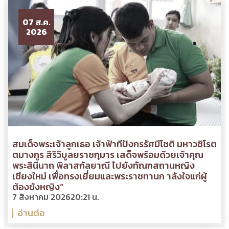
07 ส.ค.
2026
สมเด็จพระเจ้าลูกเธอ เจ้าฟ้าทีปังกรรัศมีโชติ มหาวชิโรต
ตมางกูร สิริวิบูลยราชกุมาร เสด็จพร้อมด้วยเจ้าคุณ
พระสินีนาถ พิลาสกัลยาณี ไปยังทัณฑสถานหญิง
เชียงใหม่ เพื่อทรงเยี่ยมและพระราชทานก าลังใจแก่ผู้
ต้องขังหญิง”
7 สิงหาคม 2026
20:21 น.
อ่านต่อ