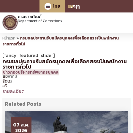
ก
ก
ก
ไทย
EN
กรมราชทัณฑ์
Department of Corrections
หน้าแรก
»
กรมชลประทานรับสมัครบุคคลเพื่อเลือกสรรเป็นพนักงาน
ราชการทั่วไป
[fancy_featured_slider]
กรมชลประทานรับสมัครบุคคลเพื่อเลือกสรรเป็นพนักงาน
ราชการทั่วไป
9
10:16 น.
โดย
ศิร
ข่าวกองบริหารทรัพยากรบุคคล
สิงหาคม
พิม
2023
รัตน
ศรี
รายละเอียด
Related Posts
07 ส.ค.
2026